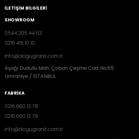
İLETİŞİM BİLGİLERİ
SHOWROOM
0544 205 44 63
0216 415 10 10
info@dogugranit.com.tr
Aşağı Dudullu Mah. Çoban Çeşme Cad. No:65
Ümraniye / İSTANBUL
FABRIKA
0216 660 13 78
0216 660 13 79
info@dogugranit.com.tr