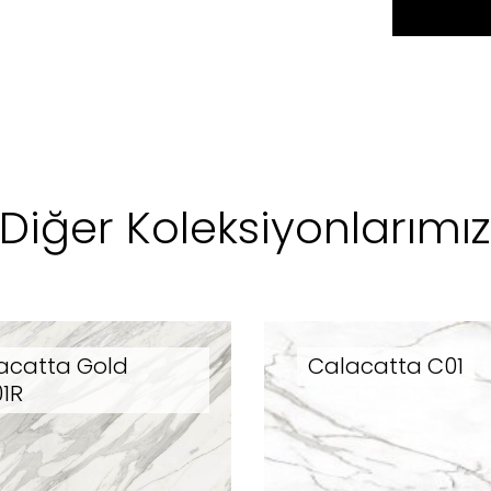
Diğer Koleksiyonlarımı
acatta Gold
Calacatta C01
1R