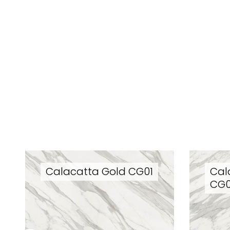
Calacatta Gold CG01
Cal
CG0