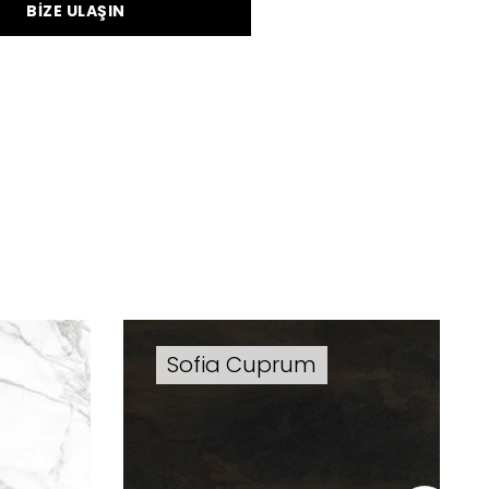
BİZE ULAŞIN
z
Sofia Cuprum