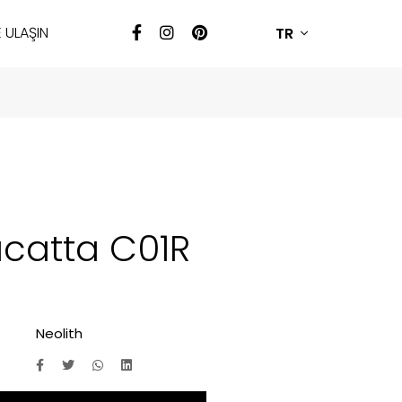
E ULAŞIN
TR
catta C01R
Neolith