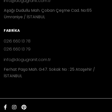
info@dogugranit.com.tr
Aşağı Dudullu Mah. Çoban Çeşme Cad. No:65
Ümraniye / İSTANBUL
FABRIKA
0216 660 13 78
0216 660 13 79
info@dogugranit.com.tr
Ferhat Paşa Mah. G47. Sokak No : 25 Ataşehir /
İSTANBUL