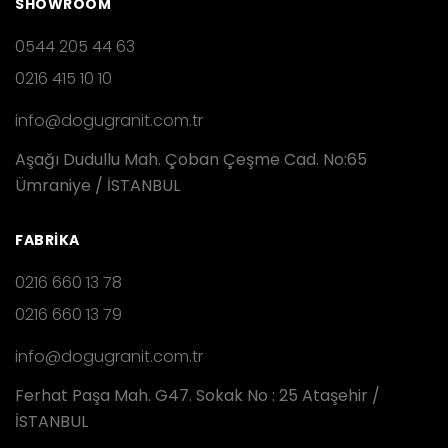
SHOWROOM
0544 205 44 63
0216 415 10 10
info@dogugranit.com.tr
Aşağı Dudullu Mah. Çoban Çeşme Cad. No:65
Ümraniye / İSTANBUL
FABRIKA
0216 660 13 78
0216 660 13 79
info@dogugranit.com.tr
Ferhat Paşa Mah. G47. Sokak No : 25 Ataşehir /
İSTANBUL